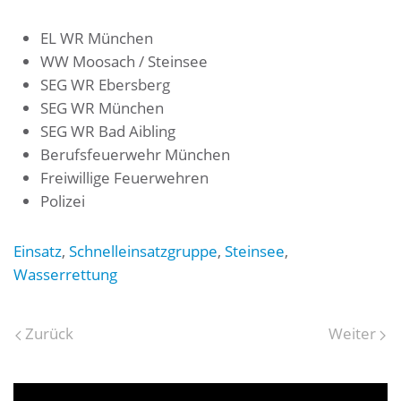
EL WR München
WW Moosach / Steinsee
SEG WR Ebersberg
SEG WR München
SEG WR Bad Aibling
Berufsfeuerwehr München
Freiwillige Feuerwehren
Polizei
Einsatz
,
Schnelleinsatzgruppe
,
Steinsee
,
Wasserrettung
Zurück
Weiter
Video-