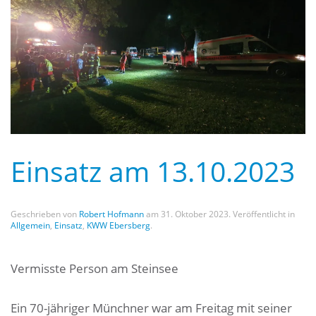
Einsatz am 13.10.2023
Geschrieben von
Robert Hofmann
am
31. Oktober 2023
. Veröffentlicht in
Allgemein
,
Einsatz
,
KWW Ebersberg
.
Vermisste Person am Steinsee
Ein 70-jähriger Münchner war am Freitag mit seiner