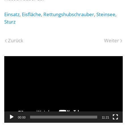
Einsatz
,
Eisfläche
,
Rettungshubschrauber
,
Steinsee
,
Sturz
Zurück
Weiter
Video-
Player
00:00
11:21