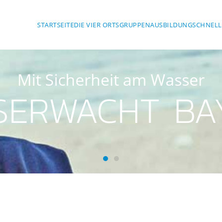
STARTSEITE
DIE VIER ORTSGRUPPEN
AUSBILDUNG
SCHNELL
Mit Sicherheit am Wasser
SERWACHT BA
Wasserwacht Bayern
Wasserwacht Bayern